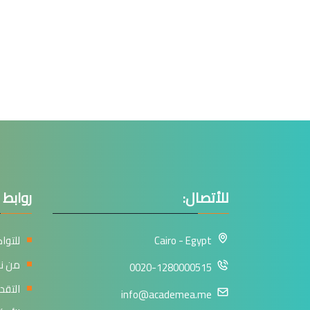
للأتصال:
روابط 
Cairo - Egypt
للتوا
من ن
0020-1280000515
التقد
info@academea.me