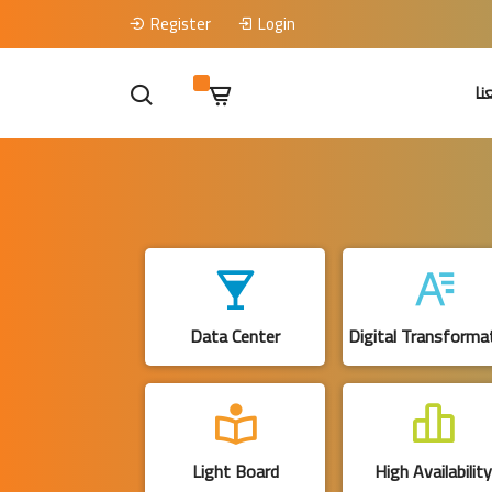
Register
Login
نا
Data Center
Digital Transforma
Light Board
High Availability