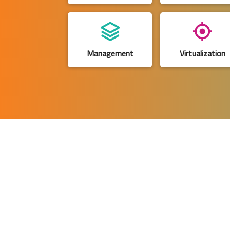
Management
Virtualization