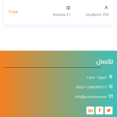
Free
21 lessons
159 students
للأتصال:
Cairo - Egypt
0020-1280000515
info@academea.me