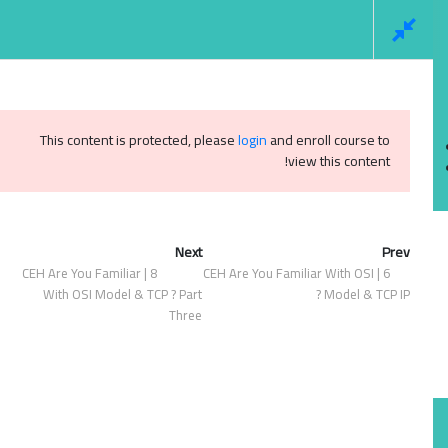
Social Links
This content is protected, please
login
and enroll course to
Login
view this content!
Register
Next
Prev
8 | CEH Are You Familiar
6 | CEH Are You Familiar With OSI
0
With OSI Model & TCP ? Part
Model & TCP IP ?
Three