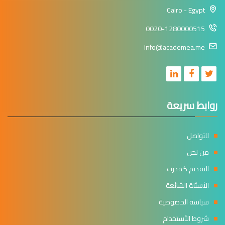
Cairo - Egypt
0020-1280000515
info@academea.me
روابط سريعة
للتواصل
من نحن
التقديم كمدرب
الأسئلة الشائعة
سياسة الخصوصية
شروط الأستخدام