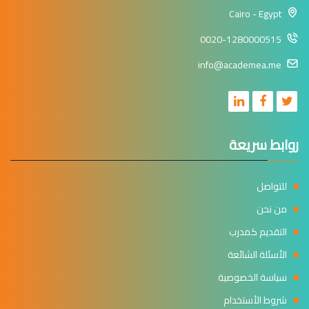
Cairo - Egypt
0020-1280000515
info@academea.me
روابط سريعة
للتواصل
من نحن
التقديم كمدرب
الأسئلة الشائعة
سياسة الخصوصية
شروط الأستخدام